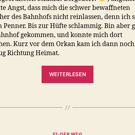
tte Angst, dass mich die schwer bewaffneten
er des Bahnhofs nicht reinlassen, denn ich 
n Penner. Bis zur Hüfte schlammig. Bin aber g
ahnhof gekommen, und konnte mich dort
hen. Kurz vor dem Orkan kam ich dann noch
g Richtung Heimat.
„Etappe
WEITERLESEN
16
Grande
–
Hamburg-
Bergedorf“
Kategorien
E1-DER WEG