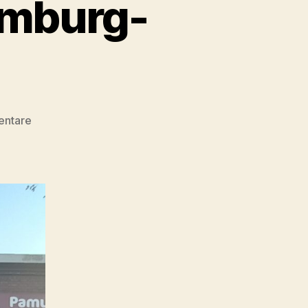
amburg-
zu
entare
Etappe
16
Grande
–
Hamburg-
Bergedorf