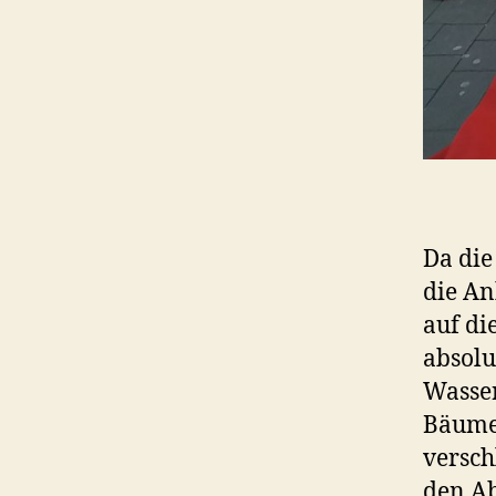
Da die
die An
auf di
absolu
Wasser
Bäume 
versch
den A