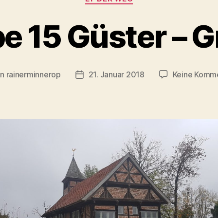
e 15 Güster – 
on
rainerminnerop
21. Januar 2018
Keine Komm
ragsautor
Beitragsdatum