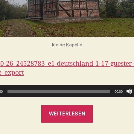
kleine Kapelle
0-26_24528783_e1-deutschland-1-17-guester-
e_export
00
00:00
„Etappe
WEITERLESEN
15
Güster