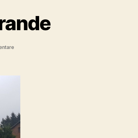
Grande
zu
entare
Etappe
15
Güster
–
Grande