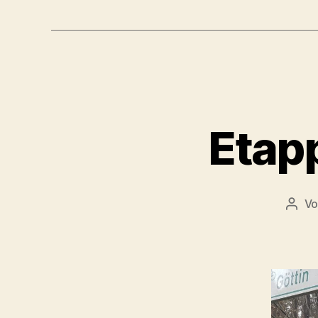
Etapp
V
Beit