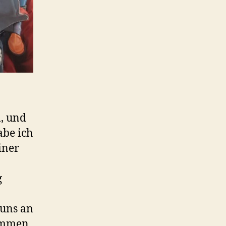
, und
abe ich
iner
g
 uns an
ommen.