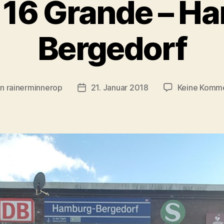
 16 Grande – H
Bergedorf
on
rainerminnerop
21. Januar 2018
Keine Komm
ragsautor
Beitragsdatum