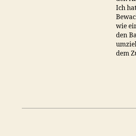
Ich ha
Bewach
wie ei
den B
umzie
dem Zu