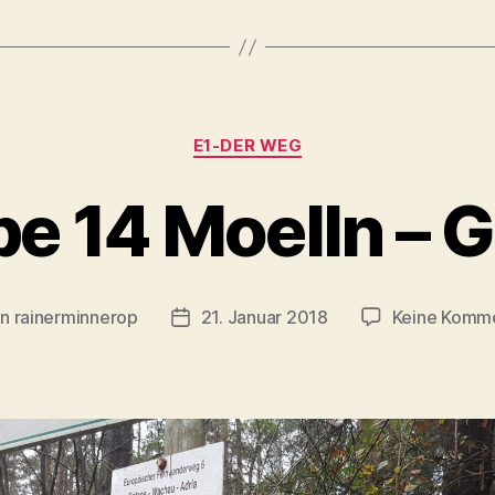
–
Grande“
Kategorien
E1-DER WEG
e 14 Moelln – 
on
rainerminnerop
21. Januar 2018
Keine Komm
ragsautor
Beitragsdatum