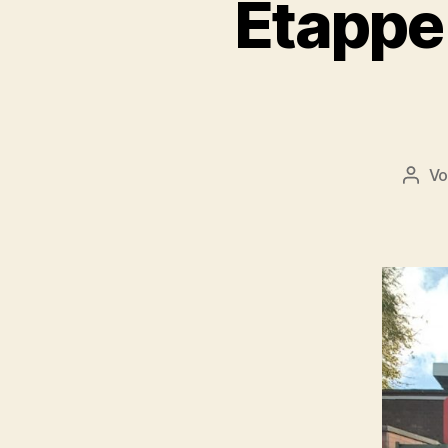
Etappe
V
Beit