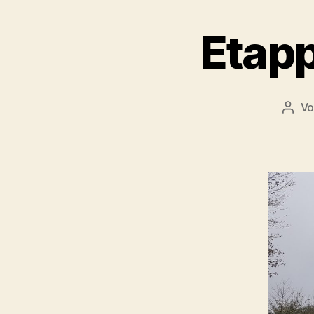
Etapp
V
Beit