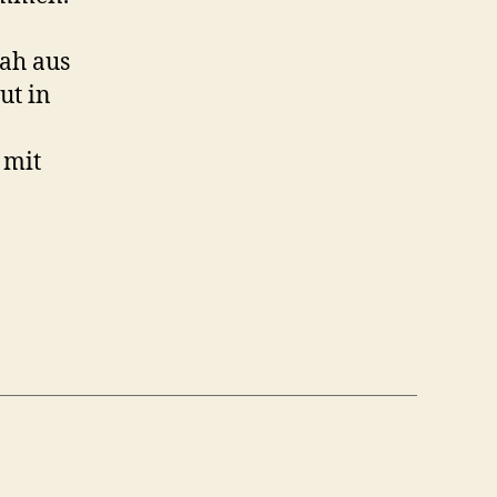
sah aus
ut in
 mit