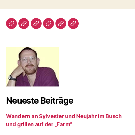
Startseite
Über
Linkseite
E1-
E9
Ruhrhöhenweg-
den
Der
Westfalenweg
Blog
Weg
XR
Neueste Beiträge
Wandern an Sylvester und Neujahr im Busch
und grillen auf der „Farm“