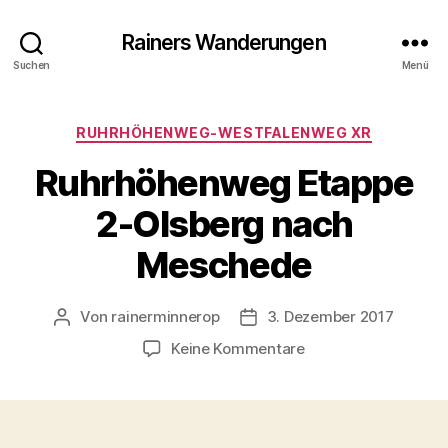
Rainers Wanderungen
Suchen
Menü
Kategorien
RUHRHÖHENWEG-WESTFALENWEG XR
Ruhrhöhenweg Etappe
2-Olsberg nach
Meschede
Von
rainerminnerop
3. Dezember 2017
Beitragsautor
Beitragsdatum
zu
Keine Kommentare
Ruhrhöhenweg
Etappe
2-
Olsberg